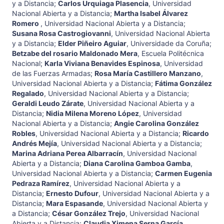
y a Distancia
;
Carlos Urquiaga Plasencia
,
Universidad
Nacional Abierta y a Distancia
;
Martha Isabel Álvarez
Romero
,
Universidad Nacional Abierta y a Distancia
;
Susana Rosa Castrogiovanni
,
Universidad Nacional Abierta
y a Distancia
;
Elder Piñeiro Aguiar
,
Universidade da Coruña
;
Betzabe del rosario Maldonado Mera
,
Escuela Politécnica
Nacional
;
Karla Viviana Benavides Espinosa
,
Universidad
de las Fuerzas Armadas
;
Rosa María Castillero Manzano
,
Universidad Nacional Abierta y a Distancia
;
Fátima González
Regalado
,
Universidad Nacional Abierta y a Distancia
;
Geraldi Leudo Zárate
,
Universidad Nacional Abierta y a
Distancia
;
Nidia Milena Moreno López
,
Universidad
Nacional Abierta y a Distancia
;
Angie Carolina González
Robles
,
Universidad Nacional Abierta y a Distancia
;
Ricardo
Andrés Mejía
,
Universidad Nacional Abierta y a Distancia
;
Marina Adriana Perea Albarracín
,
Universidad Nacional
Abierta y a Distancia
;
Diana Carolina Gamboa Gamba
,
Universidad Nacional Abierta y a Distancia
;
Carmen Eugenia
Pedraza Ramírez
,
Universidad Nacional Abierta y a
Distancia
;
Ernesto Dufour
,
Universidad Nacional Abierta y a
Distancia
;
Mara Espasande
,
Universidad Nacional Abierta y
a Distancia
;
César González Trejo
,
Universidad Nacional
Abierta y a Distancia
;
Claudia Ximena Serna García
,