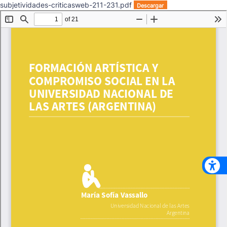
subjetividades-criticasweb-211-231.pdf
Descargar