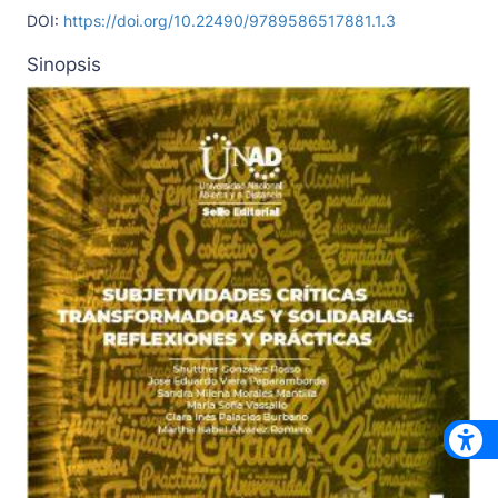
DOI:
https://doi.org/10.22490/9789586517881.1.3
Sinopsis