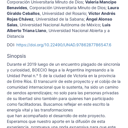
Corporación Universitaria Minuto de Dios
;
Valeria Mancipe
Benavides
,
Corporación Universitaria Minuto de Dios
;
Laura
Giraldo Ceballos
,
Universidad del Rosario
;
Víctor Andrés
Rojas Chávez
,
Universidad de la Sabana
;
Ángel Alonso
Salas
,
Universidad Nacional Autónoma de México
;
Luis
Alberto Triana Llano
,
Universidad Nacional Abierta y a
Distancia
DOI:
https://doi.org/10.22490/UNAD.9786287786547.6
Sinopsis
Durante el 2019 luego de un encuentro plagado de sincronía
y curiosidad, BOECIO llega a la Argentina ingresando a la
Unidad Penal n.° 5 de la ciudad de Victoria en la provincia
de Entre Ríos. El transcurrir de este proyecto y el cobijo de la
comunidad internacional que lo sustenta, ha sido un camino
de sendos aprendizajes; no solo para las personas privadas
de su libertad sino también para quienes han participado
como facilitadoras. Buscamos reflejar en este escrito la
energía vital y las transformaciones
que han acompañado el desarrollo de este proyecto.
Esperamos que nuestro aporte en la difusión de esta
experiencia, promueva una onda expansiva para que este