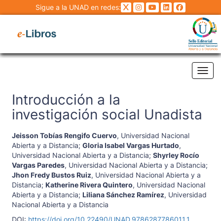
Sigue a la UNAD en redes:
Tog
Introducción a la
investigación social Unadista
Jeisson Tobías Rengifo Cuervo
,
Universidad Nacional
Abierta y a Distancia
;
Gloria Isabel Vargas Hurtado
,
Universidad Nacional Abierta y a Distancia
;
Shyrley Rocío
Vargas Paredes
,
Universidad Nacional Abierta y a Distancia
;
Jhon Fredy Bustos Ruiz
,
Universidad Nacional Abierta y a
Distancia
;
Katherine Rivera Quintero
,
Universidad Nacional
Abierta y a Distancia
;
Liliana Sánchez Ramírez
,
Universidad
Nacional Abierta y a Distancia
DOI:
https://doi.org/10.22490/UNAD.9786287786011.1