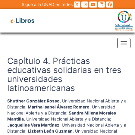
Sigue a la UNAD en redes:
Tog
Capítulo 4. Prácticas
educativas solidarias en tres
universidades
latinoamericanas
Shutther González Rosso
,
Universidad Nacional Abierta y a
Distancia
;
Martha Isabel Álvarez Romero
,
Universidad
Nacional Abierta y a Distancia
;
Sandra Milena Morales
Mantilla
,
Universidad Nacional Abierta y a Distancia
;
Jacqueline Vera Martínez
,
Universidad Nacional Abierta y a
Distancia
;
Lizbeth León Guzmán
,
Universidad Nacional