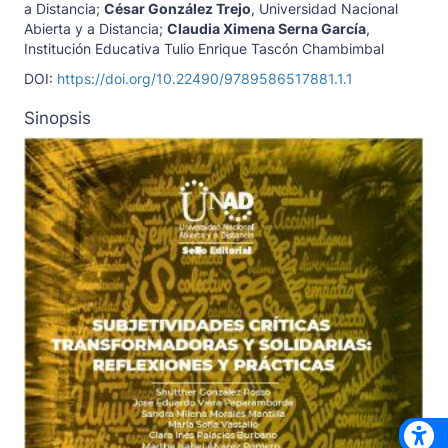
a Distancia
;
César González Trejo
,
Universidad Nacional
Abierta y a Distancia
;
Claudia Ximena Serna García
,
Institución Educativa Tulio Enrique Tascón Chambimbal
DOI:
https://doi.org/10.22490/9789586517881.1.1
Sinopsis