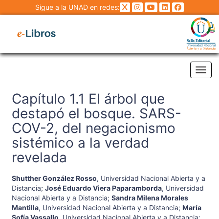
Sigue a la UNAD en redes:
Tog
Capítulo 1.1 El árbol que
destapó el bosque. SARS-
COV-2, del negacionismo
sistémico a la verdad
revelada
Shutther González Rosso
,
Universidad Nacional Abierta y a
Distancia
;
José Eduardo Viera Paparamborda
,
Universidad
Nacional Abierta y a Distancia
;
Sandra Milena Morales
Mantilla
,
Universidad Nacional Abierta y a Distancia
;
María
Sofía Vassallo
,
Universidad Nacional Abierta y a Distancia
;