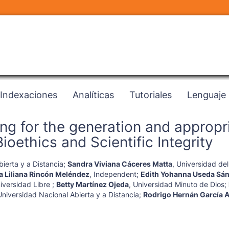
Indexaciones
Analíticas
Tutoriales
Lenguaje
ing for the generation and appropr
ioethics and Scientific Integrity
ierta y a Distancia
;
Sandra Viviana Cáceres Matta
,
Universidad del
 Liliana Rincón Meléndez
,
Independent
;
Edith Yohanna Useda Sá
iversidad Libre
;
Betty Martínez Ojeda
,
Universidad Minuto de Dios
;
Universidad Nacional Abierta y a Distancia
;
Rodrigo Hernán García 