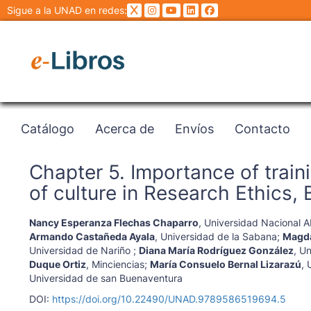
Sigue a la UNAD en redes:
Catálogo
Acerca de
Envíos
Contacto
Chapter 5. Importance of train
of culture in Research Ethics, B
Nancy Esperanza Flechas Chaparro
,
Universidad Nacional Ab
Armando Castañeda Ayala
,
Universidad de la Sabana
;
Magda
Universidad de Nariño
;
Diana María Rodríguez González
,
Un
Duque Ortiz
,
Minciencias
;
María Consuelo Bernal Lizarazú
,
Universidad de san Buenaventura
DOI:
https://doi.org/10.22490/UNAD.9789586519694.5