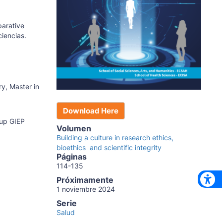
parative
ciencias.
ry, Master in
Download Here
oup GIEP
Volumen
Building a culture in research ethics,
bioethics and scientific integrity
Páginas
114-135
Próximamente
1 noviembre 2024
Serie
Salud