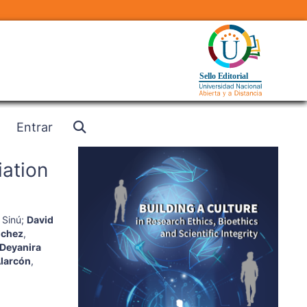
Entrar
iation
 Sinú
;
David
nchez
,
Deyanira
Alarcón
,