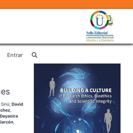
Entrar
ces
 Sinú
;
David
nchez
,
Deyanira
Alarcón
,