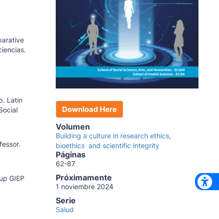
parative
ciencias.
. Latin
Download Here
Social
Volumen
Building a culture in research ethics,
fessor.
bioethics and scientific integrity
Páginas
62-87
Próximamente
oup GIEP
1 noviembre 2024
Serie
Salud