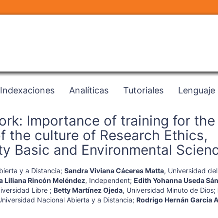
Indexaciones
Analíticas
Tutoriales
Lenguaje
rk: Importance of training for the
f the culture of Research Ethics,
rity Basic and Environmental Scien
ierta y a Distancia
;
Sandra Viviana Cáceres Matta
,
Universidad del
 Liliana Rincón Meléndez
,
Independent
;
Edith Yohanna Useda Sá
iversidad Libre
;
Betty Martínez Ojeda
,
Universidad Minuto de Dios
;
Universidad Nacional Abierta y a Distancia
;
Rodrigo Hernán García 