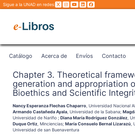
Sigue a la UNAD en redes:
Catálogo
Acerca de
Envíos
Contacto
Chapter 3. Theoretical framewo
generation and appropriation o
Bioethics and Scientific Integ
Nancy Esperanza Flechas Chaparro
,
Universidad Nacional Ab
Armando Castañeda Ayala
,
Universidad de la Sabana
;
Magda
Universidad de Nariño
;
Diana María Rodríguez González
,
Un
Duque Ortiz
,
Minciencias
;
María Consuelo Bernal Lizarazú
,
Universidad de san Buenaventura