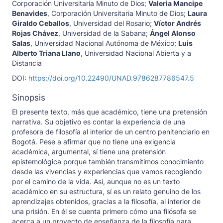
Corporación Universitaria Minuto de Dios
;
Valeria Mancipe
Benavides
,
Corporación Universitaria Minuto de Dios
;
Laura
Giraldo Ceballos
,
Universidad del Rosario
;
Víctor Andrés
Rojas Chávez
,
Universidad de la Sabana
;
Ángel Alonso
Salas
,
Universidad Nacional Autónoma de México
;
Luis
Alberto Triana Llano
,
Universidad Nacional Abierta y a
Distancia
DOI:
https://doi.org/10.22490/UNAD.9786287786547.5
Sinopsis
El presente texto, más que académico, tiene una pretensión
narrativa. Su objetivo es contar la experiencia de una
profesora de filosofía al interior de un centro penitenciario en
Bogotá. Pese a afirmar que no tiene una exigencia
académica, argumental, sí tiene una pretensión
epistemológica porque también transmitimos conocimiento
desde las vivencias y experiencias que vamos recogiendo
por el camino de la vida. Así, aunque no es un texto
académico en su estructura, sí es un relato genuino de los
aprendizajes obtenidos, gracias a la filosofía, al interior de
una prisión. En él se cuenta primero cómo una filósofa se
acerca a un proyecto de enseñanza de la filosofía para