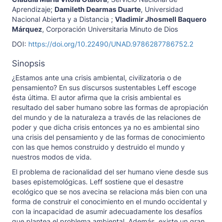
Aprendizaje
;
Damileth Dearmas Duarte
,
Universidad
Nacional Abierta y a Distancia
;
Vladimir Jhosmell Baquero
Márquez
,
Corporación Universitaria Minuto de Dios
DOI:
https://doi.org/10.22490/UNAD.9786287786752.2
Sinopsis
¿Estamos ante una crisis ambiental, civilizatoria o de
pensamiento? En sus discursos sustentables Leff escoge
ésta última. El autor afirma que la crisis ambiental es
resultado del saber humano sobre las formas de apropiación
del mundo y de la naturaleza a través de las relaciones de
poder y que dicha crisis entonces ya no es ambiental sino
una crisis del pensamiento y de las formas de conocimiento
con las que hemos construido y destruido el mundo y
nuestros modos de vida.
El problema de racionalidad del ser humano viene desde sus
bases epistemológicas. Leff sostiene que el desastre
ecológico que se nos avecina se relaciona más bien con una
forma de construir el conocimiento en el mundo occidental y
con la incapacidad de asumir adecuadamente los desafíos
que plantea el problema ambiental. Además, existe un gran