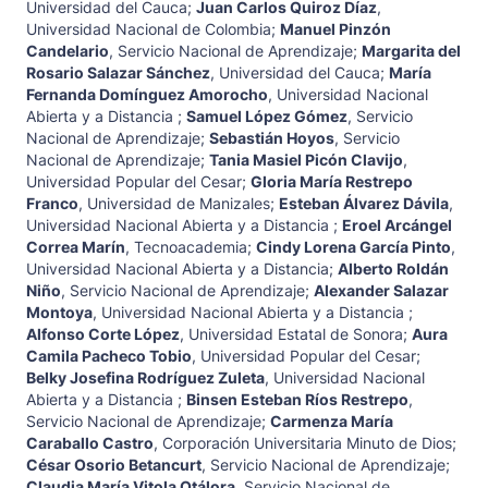
Universidad del Cauca
;
Juan Carlos Quiroz Díaz
,
Universidad Nacional de Colombia
;
Manuel Pinzón
Candelario
,
Servicio Nacional de Aprendizaje
;
Margarita del
Rosario Salazar Sánchez
,
Universidad del Cauca
;
María
Fernanda Domínguez Amorocho
,
Universidad Nacional
Abierta y a Distancia
;
Samuel López Gómez
,
Servicio
Nacional de Aprendizaje
;
Sebastián Hoyos
,
Servicio
Nacional de Aprendizaje
;
Tania Masiel Picón Clavijo
,
Universidad Popular del Cesar
;
Gloria María Restrepo
Franco
,
Universidad de Manizales
;
Esteban Álvarez Dávila
,
Universidad Nacional Abierta y a Distancia
;
Eroel Arcángel
Correa Marín
,
Tecnoacademia
;
Cindy Lorena García Pinto
,
Universidad Nacional Abierta y a Distancia
;
Alberto Roldán
Niño
,
Servicio Nacional de Aprendizaje
;
Alexander Salazar
Montoya
,
Universidad Nacional Abierta y a Distancia
;
Alfonso Corte López
,
Universidad Estatal de Sonora
;
Aura
Camila Pacheco Tobio
,
Universidad Popular del Cesar
;
Belky Josefina Rodríguez Zuleta
,
Universidad Nacional
Abierta y a Distancia
;
Binsen Esteban Ríos Restrepo
,
Servicio Nacional de Aprendizaje
;
Carmenza María
Caraballo Castro
,
Corporación Universitaria Minuto de Dios
;
César Osorio Betancurt
,
Servicio Nacional de Aprendizaje
;
Claudia María Vitola Otálora
,
Servicio Nacional de