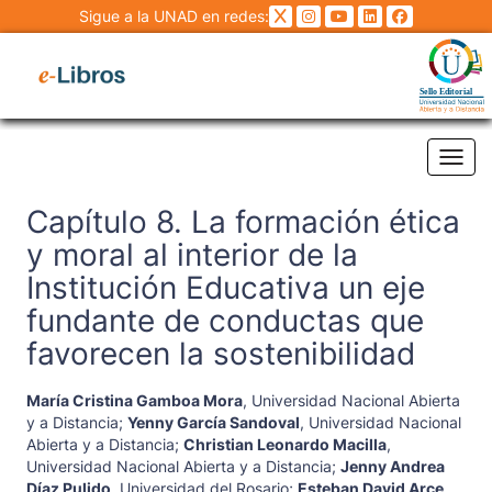
Sigue a la UNAD en redes:
Tog
Capítulo 8. La formación ética
y moral al interior de la
Institución Educativa un eje
fundante de conductas que
favorecen la sostenibilidad
María Cristina Gamboa Mora
,
Universidad Nacional Abierta
y a Distancia
;
Yenny García Sandoval
,
Universidad Nacional
Abierta y a Distancia
;
Christian Leonardo Macilla
,
Universidad Nacional Abierta y a Distancia
;
Jenny Andrea
Díaz Pulido
,
Universidad del Rosario
;
Esteban David Arce