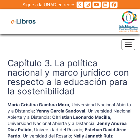
Sigue a la UNAD en redes:
Tog
Capítulo 3. La política
nacional y marco jurídico con
respecto a la educación para
la sostenibilidad
María Cristina Gamboa Mora
,
Universidad Nacional Abierta
y a Distancia
;
Yenny García Sandoval
,
Universidad Nacional
Abierta y a Distancia
;
Christian Leonardo Macilla
,
Universidad Nacional Abierta y a Distancia
;
Jenny Andrea
Díaz Pulido
,
Universidad del Rosario
;
Esteban David Arce
Pardo
,
Universidad del Rosario
;
Nelly Janneth Ruiz