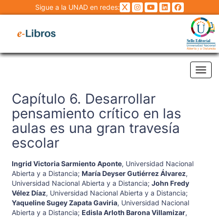
Sigue a la UNAD en redes:
Tog
Capítulo 6. Desarrollar
pensamiento crítico en las
aulas es una gran travesía
escolar
Ingrid Victoria Sarmiento Aponte
,
Universidad Nacional
Abierta y a Distancia
;
María Deyser Gutiérrez Álvarez
,
Universidad Nacional Abierta y a Distancia
;
John Fredy
Vélez Díaz
,
Universidad Nacional Abierta y a Distancia
;
Yaqueline Sugey Zapata Gaviria
,
Universidad Nacional
Abierta y a Distancia
;
Edisla Arloth Barona Villamizar
,