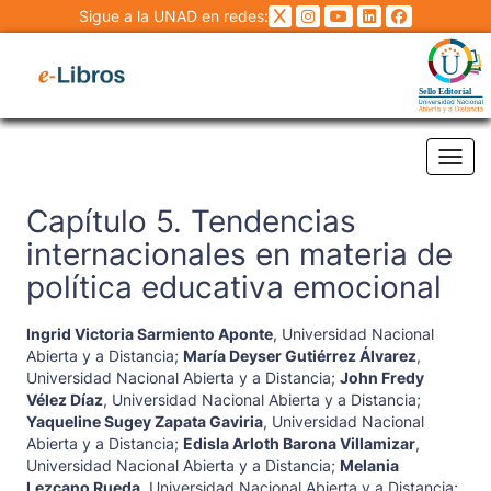
Sigue a la UNAD en redes:
Tog
Capítulo 5. Tendencias
internacionales en materia de
política educativa emocional
Ingrid Victoria Sarmiento Aponte
,
Universidad Nacional
Abierta y a Distancia
;
María Deyser Gutiérrez Álvarez
,
Universidad Nacional Abierta y a Distancia
;
John Fredy
Vélez Díaz
,
Universidad Nacional Abierta y a Distancia
;
Yaqueline Sugey Zapata Gaviria
,
Universidad Nacional
Abierta y a Distancia
;
Edisla Arloth Barona Villamizar
,
Universidad Nacional Abierta y a Distancia
;
Melania
Lezcano Rueda
,
Universidad Nacional Abierta y a Distancia
;