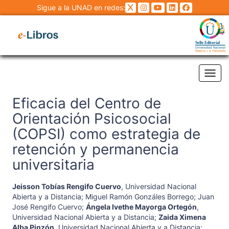
Sigue a la UNAD en redes:
Tog
Eficacia del Centro de
Orientación Psicosocial
(COPSI) como estrategia de
retención y permanencia
universitaria
Jeisson Tobías Rengifo Cuervo
,
Universidad Nacional
Abierta y a Distancia
;
Miguel Ramón Gonzáles Borrego
;
Juan
José Rengifo Cuervo
;
Ángela Ivethe Mayorga Ortegón
,
Universidad Nacional Abierta y a Distancia
;
Zaida Ximena
Alba Pinzón
,
Universidad Nacional Abierta y a Distancia
;