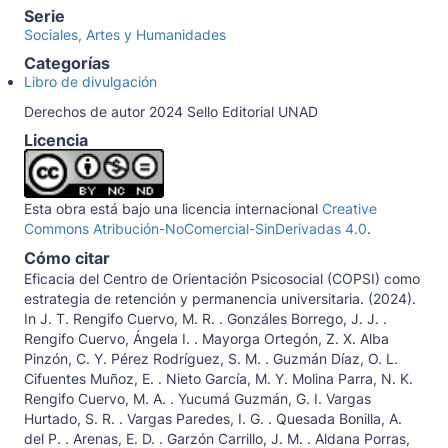
Serie
Sociales, Artes y Humanidades
Categorías
Libro de divulgación
Derechos de autor 2024 Sello Editorial UNAD
Licencia
Esta obra está bajo una licencia internacional
Creative
Commons Atribución-NoComercial-SinDerivadas 4.0
.
Cómo citar
Eficacia del Centro de Orientación Psicosocial (COPSI) como
estrategia de retención y permanencia universitaria. (2024).
In J. T. Rengifo Cuervo, M. R. . Gonzáles Borrego, J. J. .
Rengifo Cuervo, Ángela I. . Mayorga Ortegón, Z. X. Alba
Pinzón, C. Y. Pérez Rodríguez, S. M. . Guzmán Díaz, O. L.
Cifuentes Muñoz, E. . Nieto García, M. Y. Molina Parra, N. K.
Rengifo Cuervo, M. A. . Yucumá Guzmán, G. I. Vargas
Hurtado, S. R. . Vargas Paredes, I. G. . Quesada Bonilla, A.
del P. . Arenas, E. D. . Garzón Carrillo, J. M. . Aldana Porras,