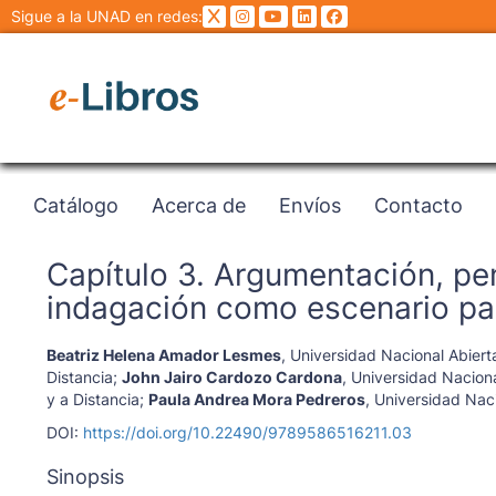
Sigue a la UNAD en redes:
Catálogo
Acerca de
Envíos
Contacto
Capítulo 3. Argumentación, pe
indagación como escenario par
Beatriz Helena Amador Lesmes
,
Universidad Nacional Abierta
Distancia
;
John Jairo Cardozo Cardona
,
Universidad Naciona
y a Distancia
;
Paula Andrea Mora Pedreros
,
Universidad Naci
DOI:
https://doi.org/10.22490/9789586516211.03
Sinopsis