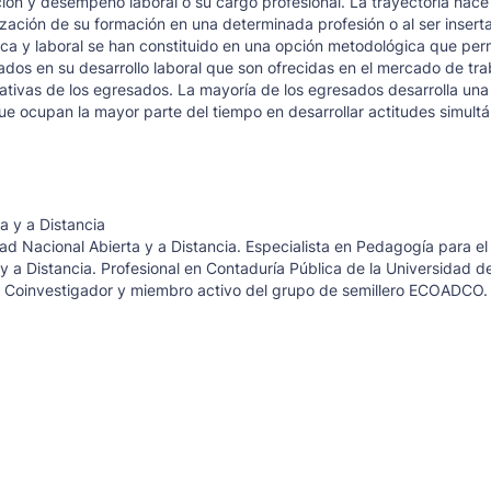
ción y desempeño laboral o su cargo profesional. La trayectoria hace
lización de su formación en una determinada profesión o al ser inser
mica y laboral se han constituido en una opción metodológica que per
dos en su desarrollo laboral que son ofrecidas en el mercado de trab
cativas de los egresados. La mayoría de los egresados desarrolla una
ue ocupan la mayor parte del tiempo en desarrollar actitudes simult
a y a Distancia
d Nacional Abierta y a Distancia. Especialista en Pedagogía para el 
 a Distancia. Profesional en Contaduría Pública de la Universidad de
. Coinvestigador y miembro activo del grupo de semillero ECOADCO.