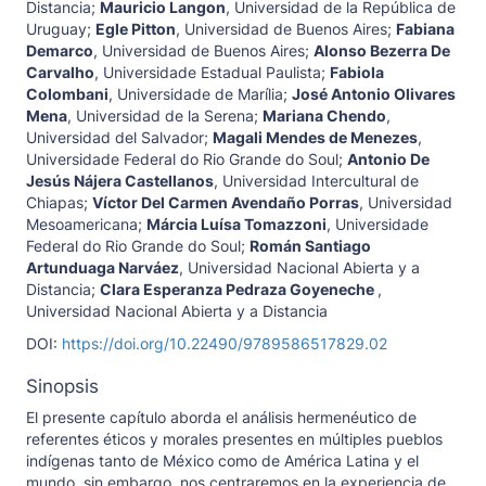
Distancia
;
Mauricio Langon
,
Universidad de la República de
Uruguay
;
Egle Pitton
,
Universidad de Buenos Aires
;
Fabiana
Demarco
,
Universidad de Buenos Aires
;
Alonso Bezerra De
Carvalho
,
Universidade Estadual Paulista
;
Fabiola
Colombani
,
Universidade de Marília
;
José Antonio Olivares
Mena
,
Universidad de la Serena
;
Mariana Chendo
,
Universidad del Salvador
;
Magali Mendes de Menezes
,
Universidade Federal do Rio Grande do Soul
;
Antonio De
Jesús Nájera Castellanos
,
Universidad Intercultural de
Chiapas
;
Víctor Del Carmen Avendaño Porras
,
Universidad
Mesoamericana
;
Márcia Luísa Tomazzoni
,
Universidade
Federal do Rio Grande do Soul
;
Román Santiago
Artunduaga Narváez
,
Universidad Nacional Abierta y a
Distancia
;
Clara Esperanza Pedraza Goyeneche
,
Universidad Nacional Abierta y a Distancia
DOI:
https://doi.org/10.22490/9789586517829.02
Sinopsis
El presente capítulo aborda el análisis hermenéutico de
referentes éticos y morales presentes en múltiples pueblos
indígenas tanto de México como de América Latina y el
mundo, sin embargo, nos centraremos en la experiencia de