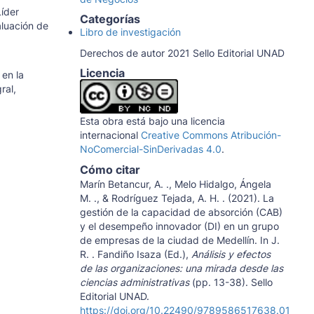
íder
Categorías
luación de
Libro de investigación
Derechos de autor 2021 Sello Editorial UNAD
Licencia
 en la
ral,
Esta obra está bajo una licencia
internacional
Creative Commons Atribución-
NoComercial-SinDerivadas 4.0
.
Cómo citar
Marín Betancur, A. ., Melo Hidalgo, Ángela
M. ., & Rodríguez Tejada, A. H. . (2021). La
gestión de la capacidad de absorción (CAB)
y el desempeño innovador (DI) en un grupo
de empresas de la ciudad de Medellín. In J.
R. . Fandiño Isaza (Ed.),
Análisis y efectos
de las organizaciones: una mirada desde las
ciencias administrativas
(pp. 13-38). Sello
Editorial UNAD.
https://doi.org/10.22490/9789586517638.01