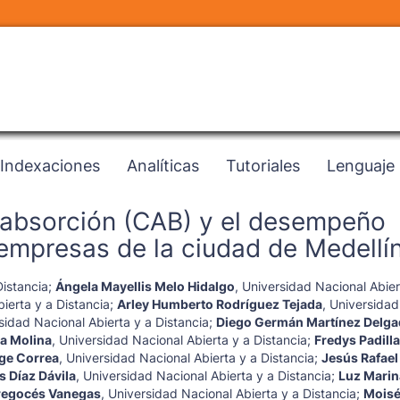
Indexaciones
Analíticas
Tutoriales
Lenguaje
 absorción (CAB) y el desempeño
 empresas de la ciudad de Medellí
Distancia
;
Ángela Mayellis Melo Hidalgo
,
Universidad Nacional Abier
ierta y a Distancia
;
Arley Humberto Rodríguez Tejada
,
Universidad
sidad Nacional Abierta y a Distancia
;
Diego Germán Martínez Delg
za Molina
,
Universidad Nacional Abierta y a Distancia
;
Fredys Padill
idge Correa
,
Universidad Nacional Abierta y a Distancia
;
Jesús Rafael
s Díaz Dávila
,
Universidad Nacional Abierta y a Distancia
;
Luz Marin
regocés Vanegas
,
Universidad Nacional Abierta y a Distancia
;
Moisé