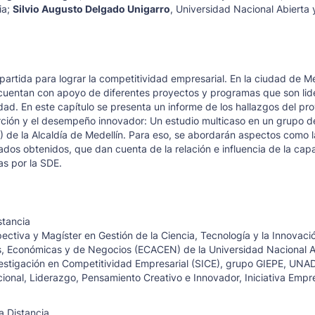
ia
;
Silvio Augusto Delgado Unigarro
,
Universidad Nacional Abierta 
artida para lograr la competitividad empresarial. En la ciudad de Med
 cuentan con apoyo de diferentes proyectos y programas que son lid
dad. En este capítulo se presenta un informe de los hallazgos del pr
rción y el desempeño innovador: Un estudio multicaso en un grupo 
 de la Alcaldía de Medellín. Para eso, se abordarán aspectos como l
tados obtenidos, que dan cuenta de la relación e influencia de la ca
s por la SDE.
stancia
ectiva y Magíster en Gestión de la Ciencia, Tecnología y la Innovaci
es, Económicas y de Negocios (ECACEN) de la Universidad Nacional A
vestigación en Competitividad Empresarial (SICE), grupo GIEPE, UNAD
nal, Liderazgo, Pensamiento Creativo e Innovador, Iniciativa Empre
a Distancia