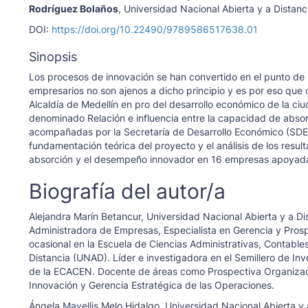
Rodríguez Bolaños
,
Universidad Nacional Abierta y a Distanc
DOI:
https://doi.org/10.22490/9789586517638.01
Sinopsis
Los procesos de innovación se han convertido en el punto de p
empresarios no son ajenos a dicho principio y es por eso que
Alcaldía de Medellín en pro del desarrollo económico de la ciu
denominado Relación e influencia entre la capacidad de abso
acompañadas por la Secretaría de Desarrollo Económico (SDE)
fundamentación teórica del proyecto y el análisis de los resul
absorción y el desempeño innovador en 16 empresas apoyada
Biografía del autor/a
Alejandra Marín Betancur,
Universidad Nacional Abierta y a Di
Administradora de Empresas, Especialista en Gerencia y Prosp
ocasional en la Escuela de Ciencias Administrativas, Contabl
Distancia (UNAD). Líder e investigadora en el Semillero de In
de la ECACEN. Docente de áreas como Prospectiva Organizacio
Innovación y Gerencia Estratégica de las Operaciones.
Ángela Mayellis Melo Hidalgo,
Universidad Nacional Abierta y 