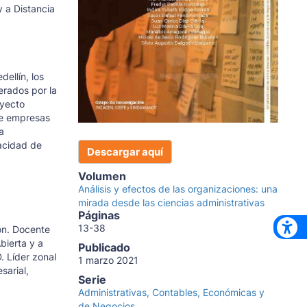
y a Distancia
ellín, los
erados por la
oyecto
de empresas
a
pacidad de
Descargar aquí
Volumen
Análisis y efectos de las organizaciones: una
mirada desde las ciencias administrativas
Páginas
13-38
ón. Docente
bierta y a
Publicado
. Líder zonal
1 marzo 2021
sarial,
Serie
Administrativas, Contables, Económicas y
de Negocios