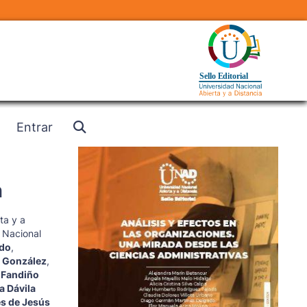
Entrar
n
ta y a
 Nacional
ado
,
a González
,
 Fandiño
a Dávila
s de Jesús