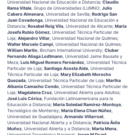
Universidad Nacional de Educación a Distancia
;
Claudio
Rama Vitale
,
Grupo de Universidades ILUMNO
;
Julio
Cabero Almenara
,
Universidad de Sevilla
;
Rodrigo San
Juan Covadonga
,
Universidad Nacional de Educación a
Distancia
;
Rosabel Roig Vila
,
Universidad de Alicante
;
María
Josefa Rubio Gómez
,
Universidad Técnica Particular de
Loja
;
Alejandro Villar
,
Universidad Nacional de Quilmes
;
Walter Marcelo Campi
,
Universidad Nacional de Quilmes
;
William Martin
,
Bircham International University
;
Cluber
Fernando Aliaga Lodtmann
,
Universidad Jaime Bausate y
Meza
;
Luis Miguel Romero Fernández
,
Universidad Técnica
Particular de Loja
;
Santiago Acosta Aide
,
Universidad
Técnica Particular de Loja
;
Mary Elizabeth Morocho
Quezada
,
Universidad Técnica Particular de Loja
;
Martha
Albania Camacho Condo
,
Universidad Técnica Particular de
Loja
;
Magdalena Cruz
,
Universidad Abierta para Adultos
;
José Luis Córica
,
Fundación Latinoamericana para la
Educación a Distancia
;
María Soledad Ramírez-Montoya
,
Tecnológico de Monterrey
;
María Elena Chan Núñez
,
Universidad de Guadalajara
;
Armando Villarroel
,
Universidad Nacional Abierta y a Distancia
;
Patricia Ávila
Muñoz
,
Universidad Abierta y a Distancia
;
Marta Mena
,
Universidad Tecnológica Nacional
;
Josep M Duart
,