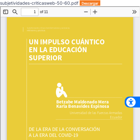
subjetividades-criticasweb-50-60.pdf
Descargar