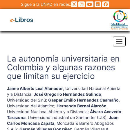
Sigue a la UNAD en redes:
Tog
La autonomía universitaria en
Colombia y algunas razones
que limitan su ejercicio
Jaime Alberto Leal Afanador
,
Universidad Nacional Abierta
y a Distancia
;
José Gregorio Hernández Galindo
,
Universidad del Sinú
;
Gaspar Emilio Hernández Caamaño
,
Universidad del Atlantico
;
Hernando Bernal Alarcón
,
Universidad Nacional Abierta y a Distancia
;
Álvaro Acevedo
Tarazona
,
Universidad industrial de Santander (UIS)
;
Juan
Carlos Moncada Zapata
,
Moncada & Barrero Abogados
S.A.S
;
Germán Villegas González
,
Germán Villegas &