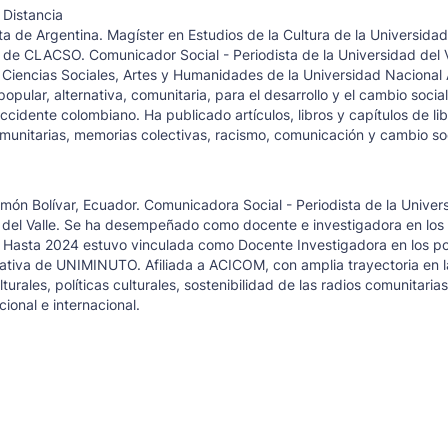
 Distancia
a de Argentina. Magíster en Estudios de la Cultura de la Universida
l de CLACSO. Comunicador Social - Periodista de la Universidad del V
Ciencias Sociales, Artes y Humanidades de la Universidad Nacional 
pular, alternativa, comunitaria, para el desarrollo y el cambio socia
cidente colombiano. Ha publicado artículos, libros y capítulos de lib
omunitarias, memorias colectivas, racismo, comunicación y cambio soc
imón Bolívar, Ecuador. Comunicadora Social - Periodista de la Univer
d del Valle. Se ha desempeñado como docente e investigadora en lo
. Hasta 2024 estuvo vinculada como Docente Investigadora en los p
ativa de UNIMINUTO. Afiliada a ACICOM, con amplia trayectoria en l
ales, políticas culturales, sostenibilidad de las radios comunitarias
ional e internacional.