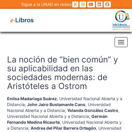
Sigue a la UNAD en redes:
Tog
La noción de “bien común” y
su aplicabilidad en las
sociedades modernas: de
Aristóteles a Ostrom
Enilsa Madariaga Suárez
,
Universidad Nacional Abierta y a
Distancia
;
John Jairo Bustamante Cano
,
Universidad
Nacional Abierta y a Distancia
;
Yolanda González Castro
,
Universidad Nacional Abierta y a Distancia
;
Germán
Fernando Medina Ricaurte
,
Universidad Nacional Abierta y
a Distancia
;
Andrea del Pilar Barrera Ortegón
,
Universidad