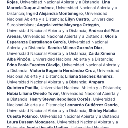
Rojas
,
Universidad Nacional Abierta y a Distancia
;
Lina
Marcela Duque Jiménez
,
Universidad Nacional Abierta y a
Distancia
;
Ingrid Alejandra Montenegro
,
Universidad
Nacional Abierta y a Distancia
;
Eilyn Castro
,
Universidad
Surcolombiana
;
Angela Ivethe Mayorga Ortegón
,
Universidad Nacional Abierta y a Distancia
;
Andrea del Pilar
Arenas
,
Universidad Nacional Abierta y a Distancia
;
Gloria
Esperanza Castellanos García
,
Universidad Nacional
Abierta y a Distancia
;
Sandra Milena Guzmán Díaz
,
Universidad Nacional Abierta y a Distancia
;
Zaida Ximena
Alba Pinzón
,
Universidad Nacional Abierta y a Distancia
;
Edna Paola Fuentes Clavijo
,
Universidad Nacional Abierta y
a Distancia
;
Victoria Eugenia Hernández Cruz
,
Universidad
Nacional Abierta y a Distancia
;
Liliana Sánchez Ramírez
,
Universidad Nacional Abierta y a Distancia
;
Amparo
Quintero Padilla
,
Universidad Nacional Abierta y a Distancia
;
Nubia Liliana Oviedo Tovar
,
Universidad Nacional Abierta y
a Distancia
;
Henry Steven Rebolledo Cortés
,
Universidad
Nacional Abierta y a Distancia
;
Leonardo Gutiérrez Osorio
,
Universidad Nacional Abierta y a Distancia
;
Shirley Natalia
Cuesta Polanco
,
Universidad Nacional Abierta y a Distancia
;
Laura Dussan Mosquera
,
Universidad Nacional Abierta y a
Distancia
;
Angie Lisseth Medina
,
Universidad Nacional