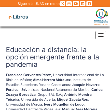
Sigue a la UNAD en redes:
Tog
Educación a distancia: la
opción emergente frente a la
pandemia
Francisco Cervantes Pérez
,
Universidad Internacional de La
Rioja en México
;
Alma Herrera Márquez
,
Instituto de
Estudios Superiores Rosario Castellanos
;
JoaquÍn Navarro
Perales
,
Universidad Nacional Autónoma de México
;
Carlos
Zozaya Gorostiza
,
Grupo BAL S.A.
;
António Moreira
Teixeira
,
Universida de Aberta
;
Miguel Zapata Ros
,
Universidad de Murcia
;
Ivory Mogollón de Lugo
,
Universidad Central de Venezuela
;
Manuel Area Moreira
,