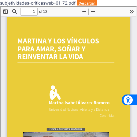
subjetividades-criticasweb-61-72.pdf
Descargar