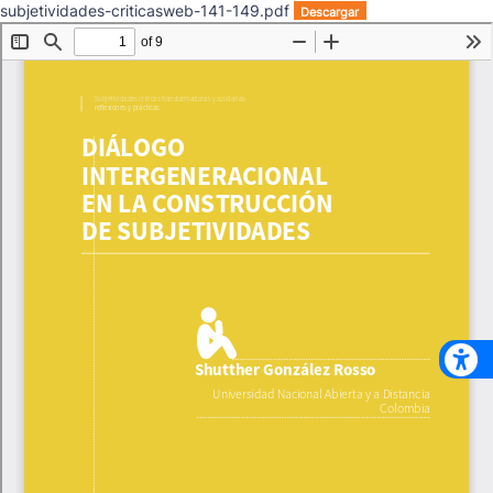
subjetividades-criticasweb-141-149.pdf
Descargar