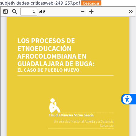
subjetividades-criticasweb-249-257.pdf
Descargar