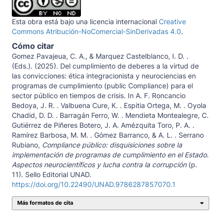
Esta obra está bajo una licencia internacional
Creative
Commons Atribución-NoComercial-SinDerivadas 4.0
.
Cómo citar
Gomez Pavajeua, C. A., & Marquez Castelblanco, I. D. .
(Eds.). (2025). Del cumplimiento de deberes a la virtud de
las convicciones: ética integracionista y neurociencias en
programas de cumplimiento (public Compliance) para el
sector público en tiempos de crisis. In A. F. Roncancio
Bedoya, J. R. . Valbuena Cure, K. . Espitia Ortega, M. . Oyola
Chadid, D. D. . Barragán Ferro, W. . Mendieta Montealegre, C.
Gutiérrez de Piñeres Botero, J. A. Amézquita Toro, P. A. .
Ramírez Barbosa, M. M. . Gómez Barranco, & A. L. . Serrano
Rubiano,
Compliance público: disquisiciones sobre la
implementación de programas de cumplimiento en el Estado.
Aspectos neurocientíficos y lucha contra la corrupción
(p.
11). Sello Editorial UNAD.
https://doi.org/10.22490/UNAD.9786287857070.1
Más formatos de cita