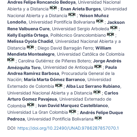
Andres Felipe Roncancio Bedoya
,
Universidad Nacional
Abierta y a Distancia
;
Enan Arieta Burgos
,
Universidad
Nacional Abierta y a Distancia
;
Yeison Muñoz
Londoño
,
Universidad Pontificia Bolivariana
;
Jackson
Rene Valbuena Cure
,
Universidad Sergio Arboleda
;
Kelly Espitia Ortega
,
Politécnico Grancolombiano
;
Melissa Oyola Chadid
,
Universidad Nacional Abierta y a
Distancia
;
Diego David Barragán Ferro
;
William
Mendieta Montealegre
,
Universidad Católica de Colombia
;
Carolina Gutiérrez de Piñeres Botero
;
Jorge Andrés
Amézquita Toro
,
Universidad de Antioquia
;
Paula
Andrea Ramírez Barbosa
,
Procuraduría General de la
Nación
;
María Marta Gómez Barranco
,
Universidad
Externado de Colombia
;
Alba Luz Serrano Rubiano
,
Universidad Nacional Abierta y a Distancia
;
Carlos
Arturo Gomez Pavajeua
,
Universidad Externado de
Colombia
;
Ivan David Marquez Castelblanco
,
Universidad La Gran Colombia
;
Andrés Felipe Duque
Pedroza
,
Universidad Pontificia Bolivariana
DOI:
https://doi.org/10.22490/UNAD.9786287857070.1