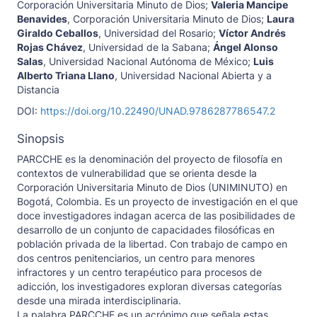
Corporación Universitaria Minuto de Dios
;
Valeria Mancipe
Benavides
,
Corporación Universitaria Minuto de Dios
;
Laura
Giraldo Ceballos
,
Universidad del Rosario
;
Víctor Andrés
Rojas Chávez
,
Universidad de la Sabana
;
Ángel Alonso
Salas
,
Universidad Nacional Autónoma de México
;
Luis
Alberto Triana Llano
,
Universidad Nacional Abierta y a
Distancia
DOI:
https://doi.org/10.22490/UNAD.9786287786547.2
Sinopsis
PARCCHE es la denominación del proyecto de filosofía en
contextos de vulnerabilidad que se orienta desde la
Corporación Universitaria Minuto de Dios (UNIMINUTO) en
Bogotá, Colombia. Es un proyecto de investigación en el que
doce investigadores indagan acerca de las posibilidades de
desarrollo de un conjunto de capacidades filosóficas en
población privada de la libertad. Con trabajo de campo en
dos centros penitenciarios, un centro para menores
infractores y un centro terapéutico para procesos de
adicción, los investigadores exploran diversas categorías
desde una mirada interdisciplinaria.
La palabra PARCCHE es un acrónimo que señala estas