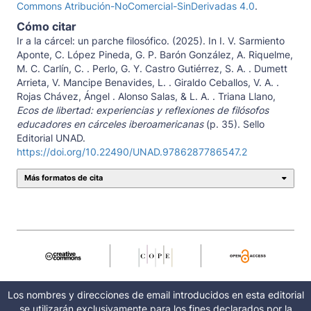
Commons Atribución-NoComercial-SinDerivadas 4.0
.
Cómo citar
Ir a la cárcel: un parche filosófico. (2025). In I. V. Sarmiento
Aponte, C. López Pineda, G. P. Barón González, A. Riquelme,
M. C. Carlín, C. . Perlo, G. Y. Castro Gutiérrez, S. A. . Dumett
Arrieta, V. Mancipe Benavides, L. . Giraldo Ceballos, V. A. .
Rojas Chávez, Ángel . Alonso Salas, & L. A. . Triana Llano,
Ecos de libertad: experiencias y reflexiones de filósofos
educadores en cárceles iberoamericanas
(p. 35). Sello
Editorial UNAD.
https://doi.org/10.22490/UNAD.9786287786547.2
Más formatos de cita
Los nombres y direcciones de email introducidos en esta editorial
se utilizarán exclusivamente para los fines declarados por la