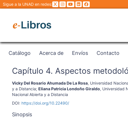
Sigue a la UNAD en redes:
Catálogo
Acerca de
Envíos
Contacto
Capítulo 4. Aspectos metodol
Vicky Del Rosario Ahumada De La Rosa
,
Universidad Nacional
y a Distancia
;
Eliana Patricia Londoño Giraldo
,
Universidad N
Nacional Abierta y a Distancia
DOI:
https://doi.org/10.22490/
Sinopsis