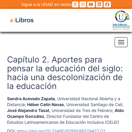
Sigue a la UNAD en redes:
Tog
Capítulo 2. Aportes para
pensar la educación del siglo:
hacia una descolonización de
la educación
Sandra Acevedo Zapata
,
Universidad Nacional Abierta y a
Distancia
;
Héber Celín Navas
,
Universidad Santiago de Cali
;
José Alejandro Tasat
,
Universidad de Tres de Febrero
;
Aldo
Ocampo González
,
Director Fundador del Centro de
Estudios Latinoamericanos de Educación Inclusiva (CELEI)
DOI:
https://doi.org/10.22490/9789586519472.02